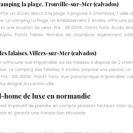
camping la plage, Trouville-sur-Mer (calvados)
re un accès direct à la plage. Il propose 2 chambres, 1 salle d
 Le camping La Plage, un établissement 5 étoiles, offre une pi
t une location de vélos. Prix : 98 000€. Points forts: Accès dire
té/prix; Points faibles: Nombre de chambres légèrement infé
es falaises, Villers-sur-Mer (calvados)
 offre une vue imprenable sur les falaises. Il dispose de 2 cham
sse. Le camping des falaises, 5 étoiles, propose une piscine, un 
. Prix : 105 000€. Points forts: Vue panoramique imprenable, c
us éloigné du centre-ville.
il-home de luxe en normandie
l est impératif de prendre en compte plusieurs facteurs. Voici q
ix et garantir une transaction sécurisée.