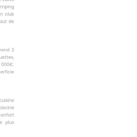
camping
un club
haut de
prend 2
uettes,
0 000€.
erficie
cuisine
piscine
Confort
e plus