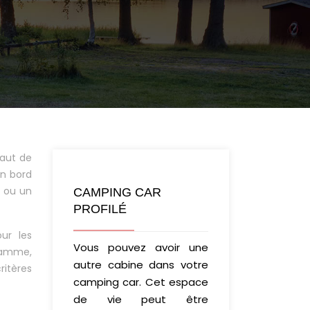
haut de
en bord
s ou un
CAMPING CAR
PROFILÉ
ur les
Vous pouvez avoir une
 gamme,
autre cabine dans votre
ritères
camping car. Cet espace
de vie peut être