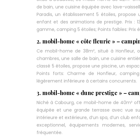
de bain, une cuisine équipée avec lave-vaissel
Paradis, un établissement 5 étoiles, propose
enfant et des animations de prestige. Prix :
gamme, camping 5 étoiles; Points faibles: Prix é
2. mobil-home « côte fleurie » – campin
Ce mobil-home de 38m², situé à Honfleur, off
chambres, une salle de bain, une cuisine ent
classé 5 étoiles, propose une piscine, un espace
Points forts: Charme de Honfleur, camping 5 
légèrement inférieure à certains concurrents.
3. mobil-home « dune prestige » – camp
Niché à Cabourg, ce mobil-home de 40m² offre
équipée et une grande terrasse avec vue sur l
intérieure et extérieure, d’un spa, d’un club enf
exceptionnel, équipements modernes, serv
fréquentée.