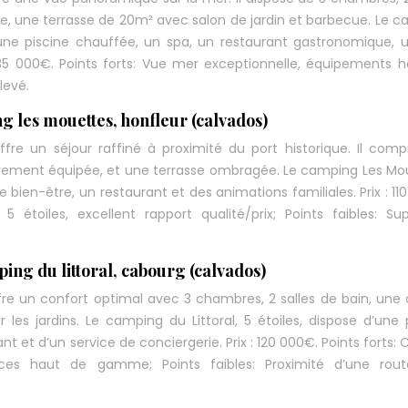
le, une terrasse de 20m² avec salon de jardin et barbecue. Le 
 une piscine chauffée, un spa, un restaurant gastronomique, 
 135 000€. Points forts: Vue mer exceptionnelle, équipements 
levé.
g les mouettes, honfleur (calvados)
re un séjour raffiné à proximité du port historique. Il com
ièrement équipée, et une terrasse ombragée. Le camping Les Mo
 bien-être, un restaurant et des animations familiales. Prix : 11
étoiles, excellent rapport qualité/prix; Points faibles: Sup
ing du littoral, cabourg (calvados)
 un confort optimal avec 3 chambres, 2 salles de bain, une 
es jardins. Le camping du Littoral, 5 étoiles, dispose d’une 
ant et d’un service de conciergerie. Prix : 120 000€. Points forts: 
ices haut de gamme; Points faibles: Proximité d’une rout