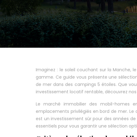
Imaginez : le soleil couchant sur la Manche, 
gamme. Ce guide vous présente une sélection 
de mer dans des campings 5 étoiles. Que vous
investissement locatif rentable, découvrez nos 
Le marché immobilier des mobil-homes e
emplacements privilégiés en bord de mer. Le
est un investissement sûr pour des années de p
essentiels pour vous garantir une sélection opt