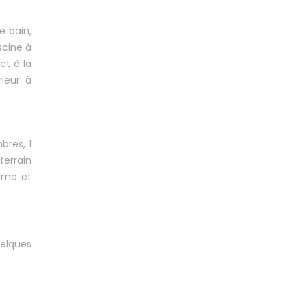
e bain,
scine à
ct à la
rieur à
bres, 1
terrain
alme et
uelques