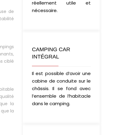
réellement utile et
nécessaire.
use de
abilité
ampings
CAMPING CAR
nnants,
INTÉGRAL
s ciblé
Il est possible d’avoir une
cabine de conduite sur le
châssis. Il se fond avec
bitable
l’ensemble de l’habitacle
qualité
dans le camping.
 que la
 que la