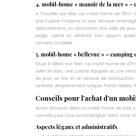
4. mobil-home « manoir de la mer » – 
A Trouville-sur-Mer, ce mobil-home de 35m² off
une cuisine moderne et une terrasse aménagée.
débordement, un restaurant, une salle de jeux e
plage, calme et sérénité, bon rapport quali
certains modèles.
5. mobil-home « bellevue » – camping d
Situé à Villers-sur-Mer, ce mobil-home de 37m²
salle de bain, une cuisine équipée et une terra
de jeux, un bar et un service de restauration
sérénité, emplacement unique; Points faibles: Pl
Conseils pour l’achat d’un mob
Avant d’investir dans un mobil-home de luxe, i
conseils pour vous accompagner dans votre cho
Aspects légaux et administratifs