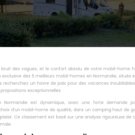
le bruit des vagues, et le confort absolu de votre mobil-home 
exclusive des 5 meilleurs mobil-homes en Normandie, situés 
 recherchiez un havre de paix pour des vacances inoubliable
propositions exceptionnelles.
n Normandie est dynamique, avec une forte demande po
 choix d’un mobil-home de qualité, dans un camping haut de
laisir. Ce classement est basé sur une analyse rigoureuse de c
imale.