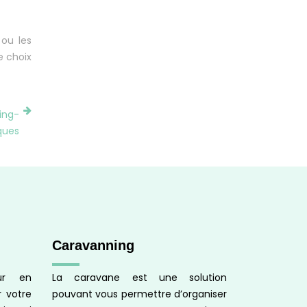
 ou les
e choix
ing-
ques
Caravanning
our en
La caravane est une solution
r votre
pouvant vous permettre d’organiser