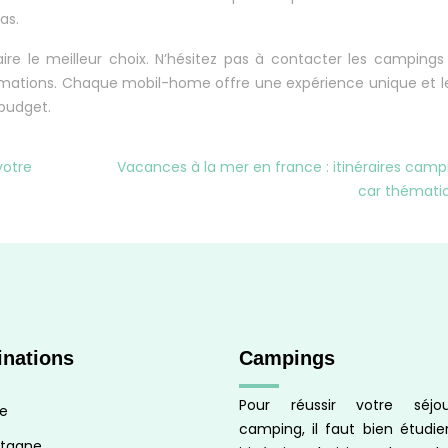
as.
re le meilleur choix. N’hésitez pas à contacter les campings
ormations. Chaque mobil-home offre une expérience unique et l
 budget.
votre
Vacances à la mer en france : itinéraires camp
car thémati
inations
Campings
Pour réussir votre séj
ge
camping, il faut bien étudie
tagne