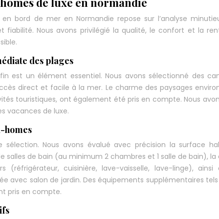
l-homes de luxe en normandie
s en bord de mer en Normandie repose sur l’analyse minutie
 fiabilité. Nous avons privilégié la qualité, le confort et la rent
sible.
édiate des plages
fin est un élément essentiel. Nous avons sélectionné des c
accès direct et facile à la mer. Le charme des paysages enviro
ités touristiques, ont également été pris en compte. Nous avon
es vacances de luxe.
l-homes
 sélection. Nous avons évalué avec précision la surface ha
alles de bain (au minimum 2 chambres et 1 salle de bain), la 
réfrigérateur, cuisinière, lave-vaisselle, lave-linge), ainsi
e avec salon de jardin. Des équipements supplémentaires tels
nt pris en compte.
ifs