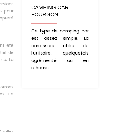
ervices
CAMPING CAR
ux pour
FOURGON
ropreté
Ce type de camping-car
est assez simple. La
ent été
carrosserie utilise de
tiel de
l’utilitaire, quelquefois
mme. La
agrémenté ou en
rehausse.
eformes
les. Ce
 salles