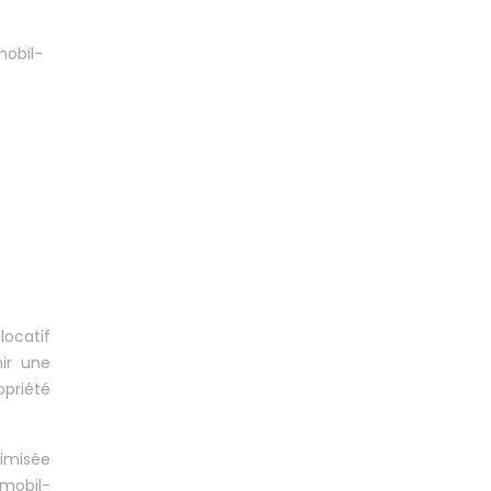
mobil-
ocatif
nir une
opriété
timisée
 mobil-