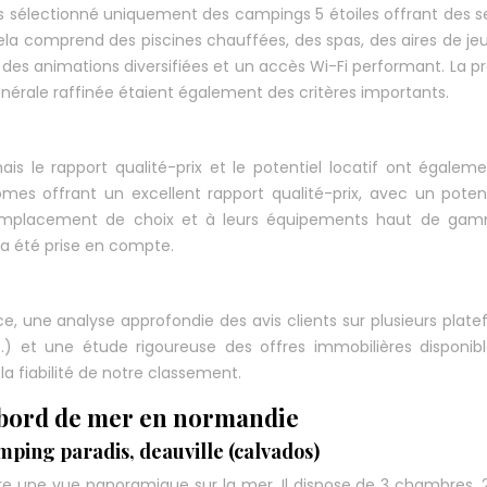
s sélectionné uniquement des campings 5 étoiles offrant des s
ela comprend des piscines chauffées, des spas, des aires de je
, des animations diversifiées et un accès Wi-Fi performant. La p
énérale raffinée étaient également des critères importants.
is le rapport qualité-prix et le potentiel locatif ont égalem
es offrant un excellent rapport qualité-prix, avec un poten
eur emplacement de choix et à leurs équipements haut de ga
a été prise en compte.
ace, une analyse approfondie des avis clients sur plusieurs plat
tc.) et une étude rigoureuse des offres immobilières disponib
a fiabilité de notre classement.
 bord de mer en normandie
ping paradis, deauville (calvados)
e une vue panoramique sur la mer. Il dispose de 3 chambres, 2