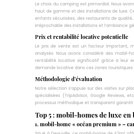
Le choix du camping est primordial. Nous avon
haut de gamme et des installations de luxe. C
enfants sécurisées, des restaurants de qualité
irréprochable des installations et l’ambiance g
Prix et rentabilité locative potentielle
Le prix de vente est un facteur important, ma
analysés. Nous avons considéré des mobil-hom
rentabilité locative significatif grâce à l
demande locative dans ces zones touristiques 
Méthodologie d’évaluation
Notre sélection s’appuie sur des visites sur pl
spécialisées (TripAdvisor, Google Reviews, e
processus méthodique et transparent garantit l
Top 5 : mobil-homes de luxe en
1. mobil-home « océan premium » – cam
Situé à Deauville, ce mobil-home de 42m² offr