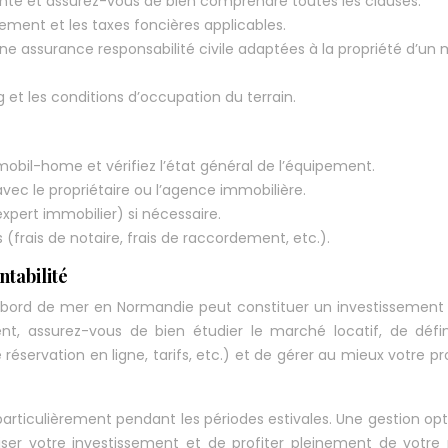
nte et assurez-vous de bien comprendre toutes les clauses.
rement et les taxes foncières applicables.
e assurance responsabilité civile adaptées à la propriété d’un 
 et les conditions d’occupation du terrain.
obil-home et vérifiez l’état général de l’équipement.
avec le propriétaire ou l’agence immobilière.
expert immobilier) si nécessaire.
(frais de notaire, frais de raccordement, etc.).
ntabilité
ord de mer en Normandie peut constituer un investissement l
nt, assurez-vous de bien étudier le marché locatif, de défi
réservation en ligne, tarifs, etc.) et de gérer au mieux votre pr
articulièrement pendant les périodes estivales. Une gestion op
iser votre investissement et de profiter pleinement de votre