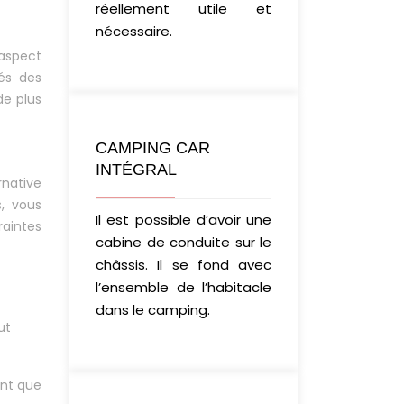
réellement utile et
nécessaire.
’aspect
tés des
de plus
CAMPING CAR
INTÉGRAL
native
s, vous
Il est possible d’avoir une
raintes
cabine de conduite sur le
châssis. Il se fond avec
l’ensemble de l’habitacle
dans le camping.
ut
ant que