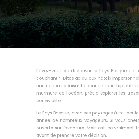
Rêvez-vous de découvrir le Pays Basque en to
couchant ? Dites adieu aux hôtels impersonnel
une option séduisante pour un road trip authe
murmure de l’océan, prêt à explorer les tréso
convivialité.
Le Pays Basque, avec ses paysages à couper le 
année de nombreux voyageurs. Si vous cherc
ouverte sur l’aventure. Mais est-ce vraiment f
avant de prendre votre décision.