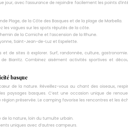
e jour, avec l’assurance de rejoindre facilement les points d’int
ande Plage, de la Côte des Basques et de la plage de Marbella.
 les vagues sur les spots réputés de la côte.
hemin de la Corniche et l’ascension de la Rhune.
yonne, Saint-Jean-de-Luz et Espelette.
s et de sites à explorer. Surf, randonnée, culture, gastronomi
de Biarritz. Combinez aisément activités sportives et décou
icité basque
œur de la nature. Réveillez-vous au chant des oiseaux, respire
 des paysages basques. C’est une occasion unique de renoue
 région préservée. Le camping favorise les rencontres et les é
 de la nature, loin du tumulte urbain.
nts uniques avec d’autres campeurs.