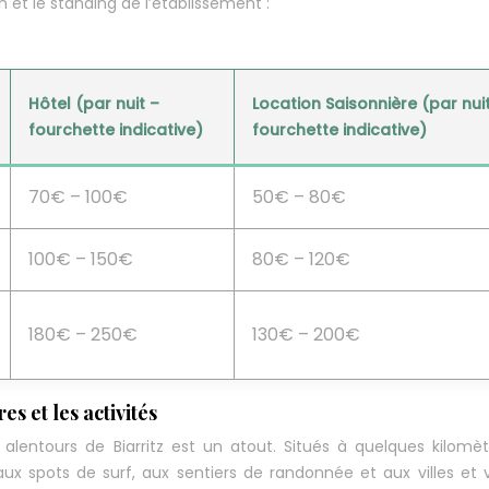
n et le standing de l’établissement :
Hôtel (par nuit –
Location Saisonnière (par nui
fourchette indicative)
fourchette indicative)
70€ – 100€
50€ – 80€
100€ – 150€
80€ – 120€
180€ – 250€
130€ – 200€
s et les activités
lentours de Biarritz est un atout. Situés à quelques kilomè
aux spots de surf, aux sentiers de randonnée et aux villes et v