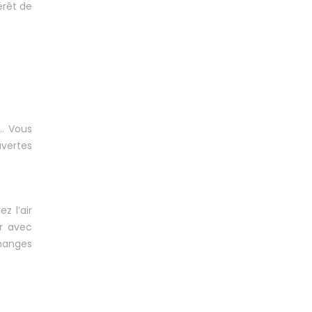
érêt de
e… Vous
vertes
z l’air
r avec
changes