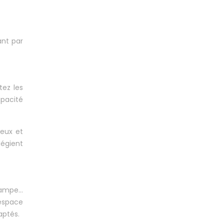
ant par
tez les
apacité
jeux et
légient
 lampe…
’espace
aptés.