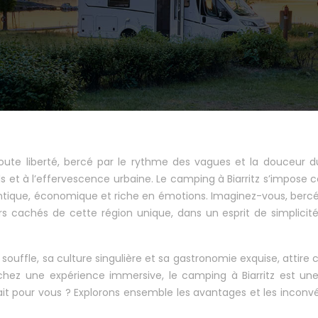
ute liberté, bercé par le rythme des vagues et la douceur du
s et à l’effervescence urbaine. Le camping à Biarritz s’impos
ntique, économique et riche en émotions. Imaginez-vous, bercé
rs cachés de cette région unique, dans un esprit de simplicit
souffle, sa culture singulière et sa gastronomie exquise, attire
hez une expérience immersive, le camping à Biarritz est une
ait pour vous ? Explorons ensemble les avantages et les inconv