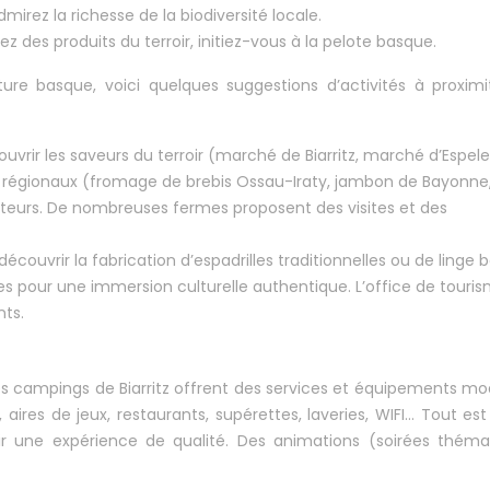
dmirez la richesse de la biodiversité locale.
ez des produits du terroir, initiez-vous à la pelote basque.
re basque, voici quelques suggestions d’activités à proxim
vrir les saveurs du terroir (marché de Biarritz, marché d’Espele
s régionaux (fromage de brebis Ossau-Iraty, jambon de Bayonne,
cteurs. De nombreuses fermes proposent des visites et des
 découvrir la fabrication d’espadrilles traditionnelles ou de linge 
s pour une immersion culturelle authentique. L’office de touri
ts.
es campings de Biarritz offrent des services et équipements m
, aires de jeux, restaurants, supérettes, laveries, WIFI… Tout es
r une expérience de qualité. Des animations (soirées théma