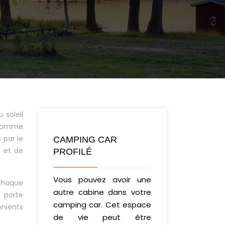
 soleil
e comme
 par le
CAMPING CAR
é et de
PROFILÉ
Vous pouvez avoir une
 chaque
autre cabine dans votre
 porte
camping car. Cet espace
énients
de vie peut être