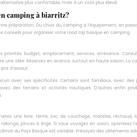
lternative plus confortable, mais à un coût plus élevé.
n camping à biarritz?
ne préparation. Du choix du camping à l’équipement, en pass
 des conseils pour organiser votre road trip basque en camping.
os priorités: budget, emplacement, services, ambiance. Consul
ire une idée. Réservez en avance, surtout en haute saison. La c
pris d’assaut.
acun avec ses spécificités. Certains sont familiaux, avec des 
avec des terrains et activités nautiques. D’autres enfin privi
.
Faites une liste: tente, sac de couchage, matelas, réchaud,
rallonge, pinces à linge. Si vous voyagez en avion, optimisez l
Le climat du Pays Basque est variable. Prévoyez des vêtements ad