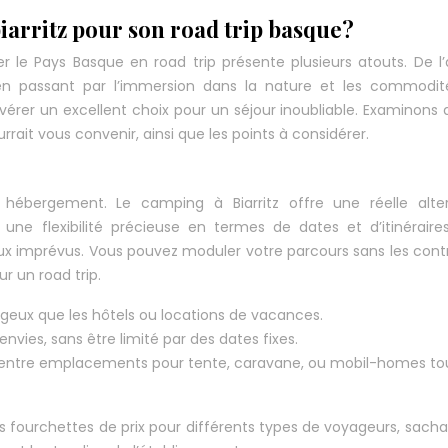
iarritz pour son road trip basque?
r le Pays Basque en road trip présente plusieurs atouts. De l
t, en passant par l’immersion dans la nature et les commodi
érer un excellent choix pour un séjour inoubliable. Examinons 
rrait vous convenir, ainsi que les points à considérer.
hébergement. Le camping à Biarritz offre une réelle alter
 une flexibilité précieuse en termes de dates et d’itinéraire
ux imprévus. Vous pouvez moduler votre parcours sans les cont
r un road trip.
tageux que les hôtels ou locations de vacances.
nvies, sans être limité par des dates fixes.
 entre emplacements pour tente, caravane, ou mobil-homes to
des fourchettes de prix pour différents types de voyageurs, sach