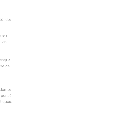
ité des
tte).
 vin
basque.
sme de
odernes
t pensé
tiques,