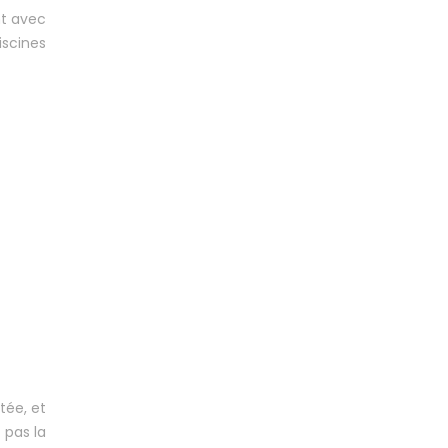
nt avec
iscines
tée, et
 pas la