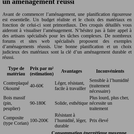
un aménagement réussi
Avant de commencer l’aménagement, une planification rigoureuse
est essentielle. Un budget réaliste et le choix des matériaux en
fonction de celui-ci sont primordiaux. Des croquis détaillés vous
aideront à visualiser l’aménagement. N’hésitez pas à faire appel à
des artisans spécialisés pour les tâches complexes. De nombreux
forums et sites web spécialisés proposent des exemples
d’aménagements réussis. Une bonne planification et un choix
judicieux des matériaux sont la clé d’un aménagement durable et
réussi.
Type de
Prix par m²
Avantages
Inconvénients
matériau
(estimation)
Sensible à l’humidité
Contreplaqué
Léger, résistant,
40-60€
(traitement
Okoumé
facile à travailler
nécessaire)
Bois massif
Plus lourd, plus cher,
(pin,
90-180€
Solide, esthétique
nécessite un
peuplier)
traitement
Résistant à
Composite
100-200€
l’humidité, léger,
Prix élevé
(type Corian)
durable
Consommation énergétique moyenne