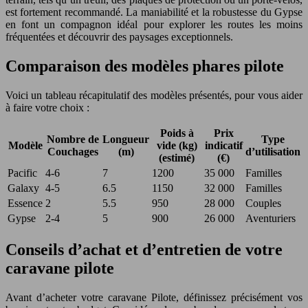
est fortement recommandé. La maniabilité et la robustesse du Gypse
en font un compagnon idéal pour explorer les routes les moins
fréquentées et découvrir des paysages exceptionnels.
Comparaison des modèles phares pilote
Voici un tableau récapitulatif des modèles présentés, pour vous aider
à faire votre choix :
Poids à
Prix
Nombre de
Longueur
Type
Modèle
vide (kg)
indicatif
Couchages
(m)
d’utilisation
(estimé)
(€)
Pacific
4-6
7
1200
35 000
Familles
Galaxy
4-5
6.5
1150
32 000
Familles
Essence
2
5.5
950
28 000
Couples
Gypse
2-4
5
900
26 000
Aventuriers
Conseils d’achat et d’entretien de votre
caravane pilote
Avant d’acheter votre caravane Pilote, définissez précisément vos